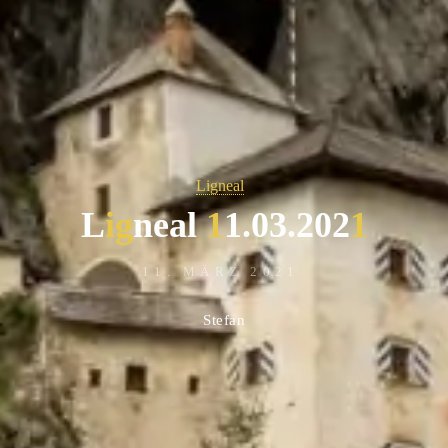
Ligneal
L
i
g
n
e
a
l
1
1
.
0
3
.
2
0
2
1
11. MÄRZ 2021
Stefan